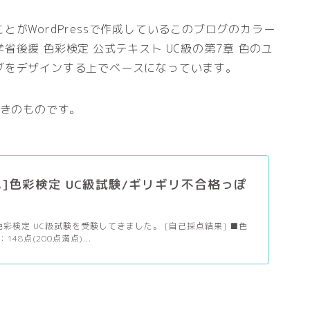
がWordPressで作成しているこのブログのカラー
後援 色彩検定 公式テキスト UC級の第7章 色のユ
グをデザインする上でベースになっています。
ときのものです。
]色彩検定 UC級試験/ギリギリ不合格っぽ
に色彩検定 UC級試験を受験してきました。 [自己採点結果] ■色
148点(200点満点)...