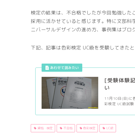
検定の結果は、不合格でしたが今回勉強したこと
採用に活かせていると感じます。特に文部科学省
ニバーサルデザインの進め方、事例集はブロ
下記、記事は色彩検定 UC級を受験してきた
[受験体験記
い
11月10日(日)
彩検定 UC級試験：
資格・検定
不合格
色彩検定
UC級