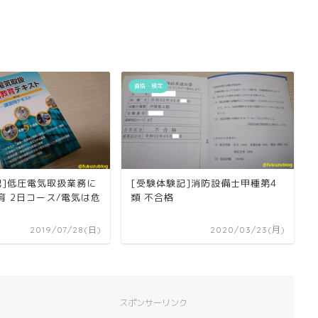
資格・検定
記]低圧電気取扱業務に
[受験体験記]消防設備士甲種第4
育 2日コース/電気は危
類 不合格
2019/07/28(日)
2020/03/23(月)
スポンサーリンク