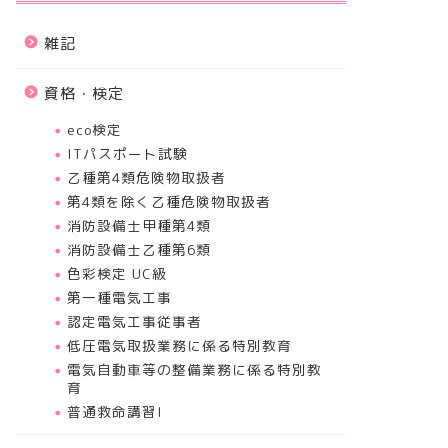
雑記
資格・検定
eco検定
ITパスポート試験
乙種第4類危険物取扱者
第4類を除く乙種危険物取扱者
消防設備士甲種第4類
消防設備士乙種第6類
色彩検定 UC級
第一種電気工事
認定電気工事従事者
低圧電気取扱業務に係る特別教育
電気自動車等の整備業務に係る特別教
育
普通救命講習I