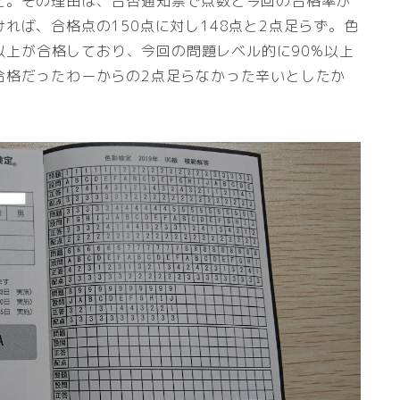
た。その理由は、合否通知票で点数と今回の合格率が
れば、合格点の150点に対し148点と2点足らず。色
%以上が合格しており、今回の問題レベル的に90%以上
合格だったわーからの2点足らなかった辛いとしたか