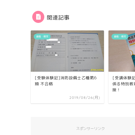
関連記事
資格・検定
資格・検定
[受験体験記]消防設備士乙種第6
[受講体験
類 不合格
係る特別教
険！
2019/08/26(月)
スポンサーリンク