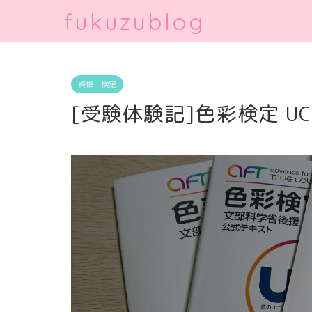
fukuzublog
資格・検定
[受験体験記]色彩検定 U