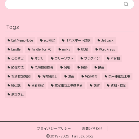
Tags
CatMemoNote
eco検定
ITパスポート試験
Jetpack
kindle
Kindle for PC
milky
UC級
WordPress
このすば
オシリ
フリーソフト
プラグイン
不合格
勉強方法
危険物取扱者
合格
妊婦
映画
普通救命講習I
消防設備士
漫画
特別教育
第一種電気工事
紅伝説
色彩検定
認定電気工事従事者
講習
資格・検定
黒部ダム
プライバシーポリシー
お問い合わせ
2019–2026 fukuzublog