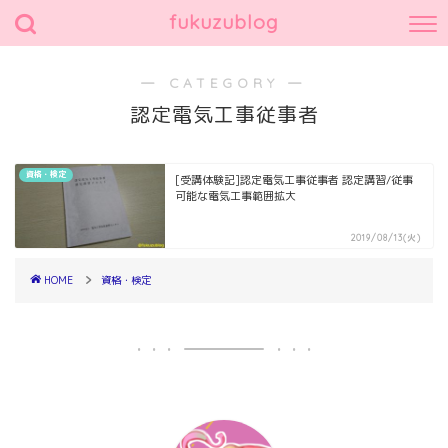
fukuzublog
― CATEGORY ―
認定電気工事従事者
資格・検定
[受講体験記]認定電気工事従事者 認定講習/従事
可能な電気工事範囲拡大
2019/08/13(火)
HOME
資格・検定