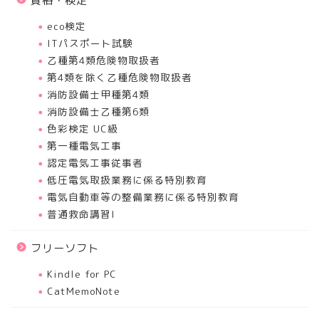
資格・検定
eco検定
ITパスポート試験
乙種第4類危険物取扱者
第4類を除く乙種危険物取扱者
消防設備士甲種第4類
消防設備士乙種第6類
色彩検定 UC級
第一種電気工事
認定電気工事従事者
低圧電気取扱業務に係る特別教育
電気自動車等の整備業務に係る特別教育
普通救命講習I
フリーソフト
Kindle for PC
CatMemoNote