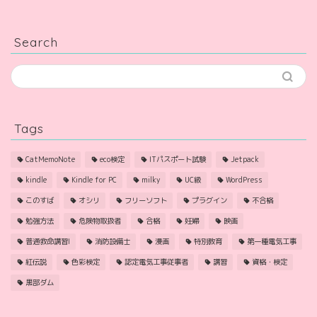
Search
Tags
CatMemoNote
eco検定
ITパスポート試験
Jetpack
kindle
Kindle for PC
milky
UC級
WordPress
このすば
オシリ
フリーソフト
プラグイン
不合格
勉強方法
危険物取扱者
合格
妊婦
映画
普通救命講習I
消防設備士
漫画
特別教育
第一種電気工事
紅伝説
色彩検定
認定電気工事従事者
講習
資格・検定
黒部ダム