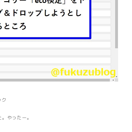
ック
た。やったー。