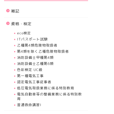
雑記
資格・検定
eco検定
ITパスポート試験
乙種第4類危険物取扱者
第4類を除く乙種危険物取扱者
消防設備士甲種第4類
消防設備士乙種第6類
色彩検定 UC級
第一種電気工事
認定電気工事従事者
低圧電気取扱業務に係る特別教育
電気自動車等の整備業務に係る特別教
育
普通救命講習I