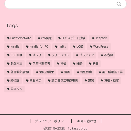
Tags
CatMemoNote
eco検定
ITパスポート試験
Jetpack
kindle
Kindle for PC
milky
UC級
WordPress
このすば
オシリ
フリーソフト
プラグイン
不合格
勉強方法
危険物取扱者
合格
妊婦
映画
普通救命講習I
消防設備士
漫画
特別教育
第一種電気工事
紅伝説
色彩検定
認定電気工事従事者
講習
資格・検定
黒部ダム
プライバシーポリシー
お問い合わせ
2019–2026 fukuzublog